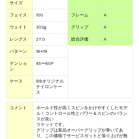
サイズ
フェイス
100
フレーム
A
ウェイト
303g
グリップ
A
レングス
27.0
総合評価
A
パターン
16×19
テンショ
45〜60P
ン
ケース
BBオリジナル
ナイロンケー
ス
コメント
ホールド性が高くスピンをかけやすくしたモデ
ル！コントロール性とパワー＆スピンのバラン
スが良い
ラケットです。
グリップは新品オーバーグリップが巻いてあ
り、この価格でサービスガットと張り上げが無