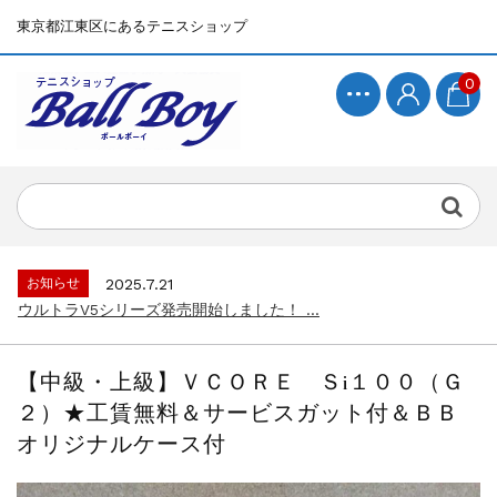
東京都江東区にあるテニスショップ
0
お知らせ
2025.7.15
BallBoyサイト再開！...
お知らせ
2025.7.21
ウルトラV5シリーズ発売開始しました！ ...
お知らせ
2025.7.15
BallBoyサイト再開！...
【中級・上級】ＶＣＯＲＥ Ｓi１００（Ｇ
お知らせ
2025.7.21
２）★工賃無料＆サービスガット付＆ＢＢ
ウルトラV5シリーズ発売開始しました！ ...
オリジナルケース付
お知らせ
2025.7.15
BallBoyサイト再開！...