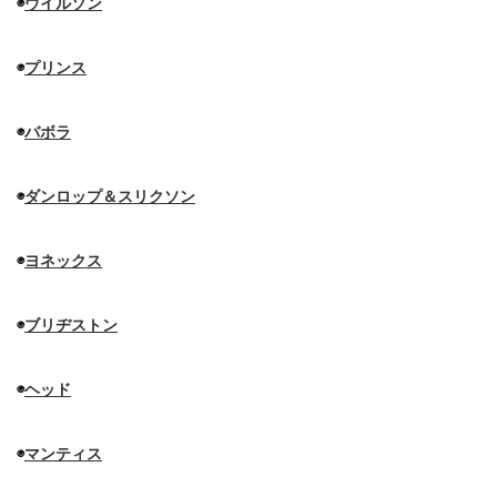
◉
ウイルソン
◉
プリンス
◉
バボラ
◉
ダンロップ＆スリクソン
◉
ヨネックス
◉
ブリヂストン
◉
ヘッド
◉
マンティス