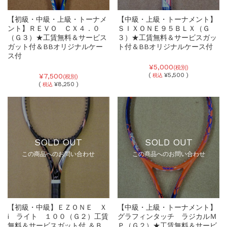
【初級・中級・上級・トーナメ
【中級・上級・トーナメント】
ント】ＲＥＶＯ ＣＸ４．０
ＳＩＸＯＮＥ９５ＢＬＸ（Ｇ
（Ｇ３）★工賃無料＆サービス
３）★工賃無料＆サービスガッ
ガット付＆BBオリジナルケー
ト付＆BBオリジナルケース付
ス付
¥5,000
(税別)
(
¥5,500 )
¥7,500
税込
(税別)
(
¥8,250 )
税込
SOLD OUT
SOLD OUT
この商品へのお問い合わせ
この商品へのお問い合わせ
【初級・中級】ＥＺＯＮＥ Ｘ
【中級・上級・トーナメント】
i ライト １００（Ｇ２）工賃
グラフィンタッチ ラジカルＭ
無料＆サービスガット付 ＆Ｂ
Ｐ（Ｇ２）★工賃無料＆サービ