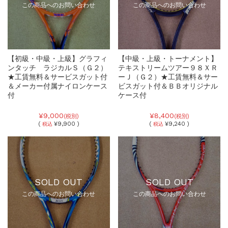
この商品へのお問い合わせ
この商品へのお問い合わせ
【初級・中級・上級】グラフィ
【中級・上級・トーナメント】
ンタッチ ラジカルＳ（Ｇ２）
テキストリームツアー９８ＸＲ
★工賃無料＆サービスガット付
ーＪ（Ｇ２）★工賃無料＆サー
＆メーカー付属ナイロンケース
ビスガット付＆ＢＢオリジナル
付
ケース付
¥9,000
¥8,400
(税別)
(税別)
(
¥9,900 )
(
¥9,240 )
税込
税込
SOLD OUT
SOLD OUT
この商品へのお問い合わせ
この商品へのお問い合わせ