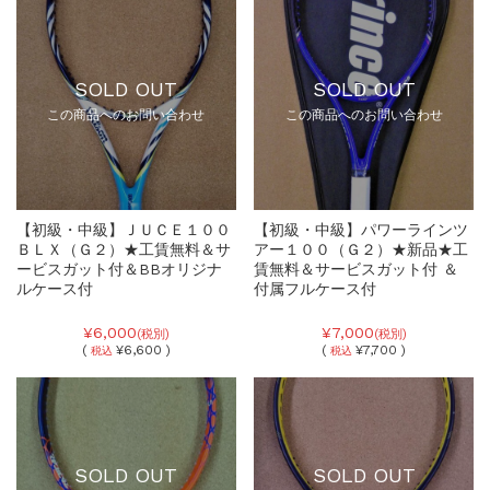
SOLD OUT
SOLD OUT
この商品へのお問い合わせ
この商品へのお問い合わせ
【初級・中級】ＪＵＣＥ１００
【初級・中級】パワーラインツ
ＢＬＸ（Ｇ２）★工賃無料＆サ
アー１００（Ｇ２）★新品★工
ービスガット付＆BBオリジナ
賃無料＆サービスガット付 ＆
ルケース付
付属フルケース付
¥6,000
¥7,000
(税別)
(税別)
(
¥6,600 )
(
¥7,700 )
税込
税込
SOLD OUT
SOLD OUT