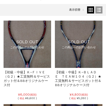
表示切替
SOLD OUT
SOLD OUT
この商品へのお問い合わせ
この商品へのお問い合わせ
【初級・中級】Ｋ−ＦＩＶＥ
【初級・中級】Ｋ−ＢＬＡＤ
（Ｇ２）★工賃無料＆サービス
Ｅ ＴＥＡＭ１０４（Ｇ２）★
ガット付＆BBオリジナルケー
工賃無料＆サービスガット付＆
ス付
BBオリジナルケース付
¥6,000
¥4,800
(税別)
(税別)
(
¥6,600 )
(
¥5,280 )
税込
税込