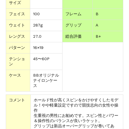
サイズ
フェイス
100
フレーム
B
ウェイト
287g
グリップ
A
レングス
27.0
総合評価
B+
パターン
16×19
テンショ
45〜60P
ン
ケース
BBオリジナル
ナイロンケー
ス
コメント
ホールド性が高くスピンをかけやすくしたモデ
ル！やや軽量設定ですので競技志向の女性や操
作
生重視の男性にお勧めです。スピン性とパワー
＆操作性のバランスが良いラケット。
グリップは新品オーバーグリップが巻いてあ