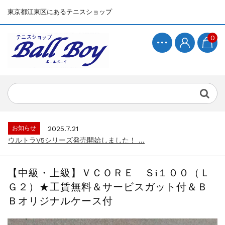
東京都江東区にあるテニスショップ
0
お知らせ
2025.7.15
BallBoyサイト再開！...
お知らせ
2025.7.21
ウルトラV5シリーズ発売開始しました！ ...
お知らせ
2025.7.15
BallBoyサイト再開！...
【中級・上級】ＶＣＯＲＥ Ｓi１００（Ｌ
お知らせ
2025.7.21
Ｇ２）★工賃無料＆サービスガット付＆Ｂ
ウルトラV5シリーズ発売開始しました！ ...
Ｂオリジナルケース付
お知らせ
2025.7.15
BallBoyサイト再開！...