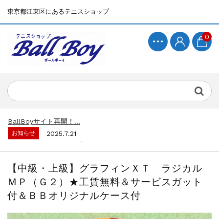
東京都江東区にあるテニスショップ
0
お知らせ
2025.7.15
BallBoyサイト再開！...
お知らせ
2025.7.21
ウルトラV5シリーズ発売開始しました！ ...
お知らせ
2025.7.15
BallBoyサイト再開！...
【中級・上級】グラフィンＸＴ ラジカル
お知らせ
2025.7.21
ＭＰ（Ｇ２）★工賃無料＆サービスガット
ウルトラV5シリーズ発売開始しました！ ...
付＆ＢＢオリジナルケース付
お知らせ
2025.7.15
BallBoyサイト再開！...