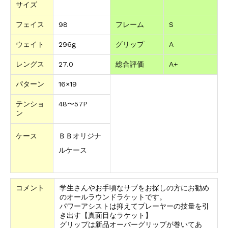
サイズ
フェイス
98
フレーム
S
ウェイト
296g
グリップ
A
レングス
27.0
総合評価
A+
パターン
16×19
テンショ
48〜57P
ン
ケース
ＢＢオリジナ
ルケース
コメント
学生さんやお手頃なサブをお探しの方にお勧め
のオールラウンドラケットです。
パワーアシストは抑えてプレーヤーの技量を引
き出す【真面目なラケット】
グリップは新品オーバーグリップが巻いてあ