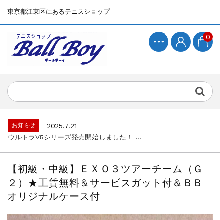
東京都江東区にあるテニスショップ
0
お知らせ
2025.7.15
BallBoyサイト再開！...
お知らせ
2025.7.21
ウルトラV5シリーズ発売開始しました！ ...
お知らせ
2025.7.15
BallBoyサイト再開！...
【初級・中級】ＥＸＯ３ツアーチーム（Ｇ
お知らせ
2025.7.21
２）★工賃無料＆サービスガット付＆ＢＢ
ウルトラV5シリーズ発売開始しました！ ...
オリジナルケース付
お知らせ
2025.7.15
BallBoyサイト再開！...