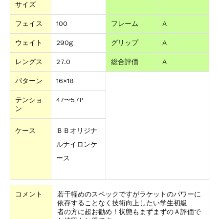
サイズ
フェイス
100
フレーム
A
ウェイト
290g
グリップ
A
レングス
27.0
総合評価
A
パターン
16×18
テンショ
47〜57P
ン
ケース
ＢＢオリジナ
ルナイロンケ
ース
コメント
若干軽めのスペックですがラケットのパワーに
依存することなく技術向上したい学生初級
者の方に超お勧め！状態もまずまずのＡ評価で