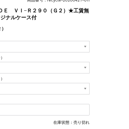
ＤＥ ＶＩ−Ｒ２９０（Ｇ２）★工賃無
リジナルケース付
２）
ン）
ス）
在庫状態 : 売り切れ