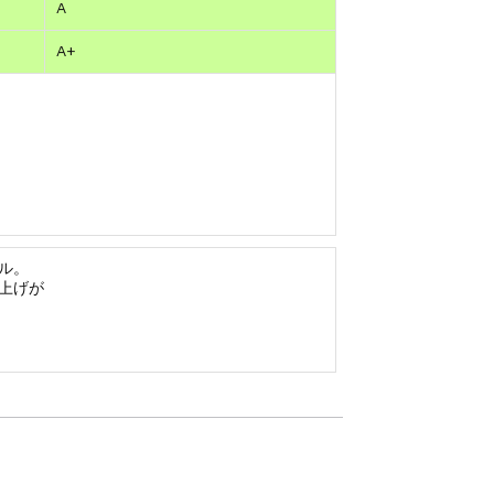
A
A+
ル。
上げが