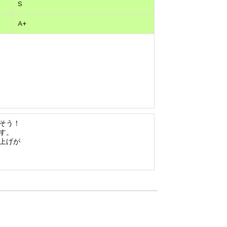
S
A+
そう！
す。
上げが