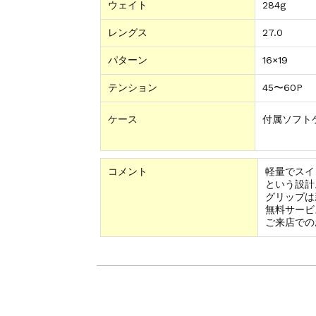
ウェイト
284g
レングス
27.0
パターン
16×19
テンション
45〜60P
ケース
付属ソフト
コメント
軽量でスイ
という設計
グリップは
無料サービ
ご来店での