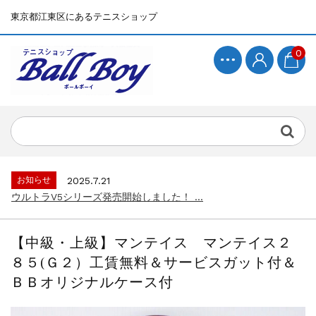
東京都江東区にあるテニスショップ
0
お知らせ
2025.7.15
BallBoyサイト再開！...
お知らせ
2025.7.21
ウルトラV5シリーズ発売開始しました！ ...
お知らせ
2025.7.15
BallBoyサイト再開！...
【中級・上級】マンテイス マンテイス２
お知らせ
2025.7.21
８５(Ｇ２）工賃無料＆サービスガット付＆
ウルトラV5シリーズ発売開始しました！ ...
ＢＢオリジナルケース付
お知らせ
2025.7.15
BallBoyサイト再開！...