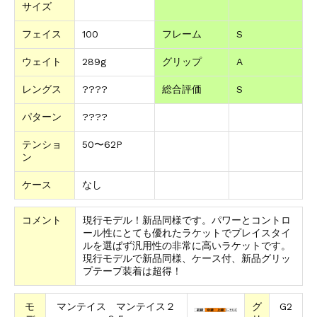
サイズ
フェイス
100
フレーム
S
ウェイト
289g
グリップ
A
レングス
????
総合評価
S
パターン
????
テンショ
50〜62P
ン
ケース
なし
コメント
現行モデル！新品同様です。パワーとコントロ
ール性にとても優れたラケットでプレイスタイ
ルを選ばず汎用性の非常に高いラケットです。
現行モデルで新品同様、ケース付、新品グリッ
プテープ装着は超得！
モ
マンテイス マンテイス２
グ
G2