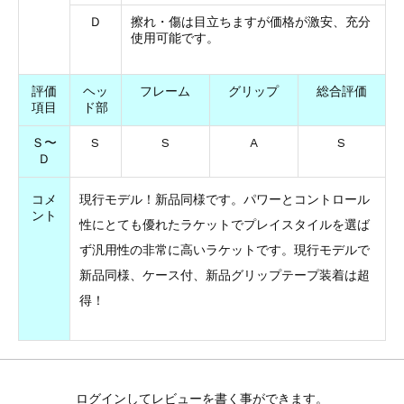
Ｄ
擦れ・傷は目立ちますが価格が激安、充分
使用可能です。
評価
ヘッ
フレーム
グリップ
総合評価
項目
ド部
Ｓ〜
S
S
A
S
Ｄ
コメ
現行モデル！新品同様です。パワーとコントロール
ント
性にとても優れたラケットでプレイスタイルを選ば
ず汎用性の非常に高いラケットです。現行モデルで
新品同様、ケース付、新品グリップテープ装着は超
得！
ログインしてレビューを書く事ができます。