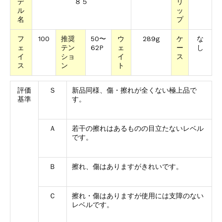
デ
８５
リ
ル
ッ
名
プ
フ
100
推奨
50〜
ウ
289g
ケ
な
ェ
テン
62P
ェ
ー
し
イ
ショ
イ
ス
ス
ン
ト
評価
Ｓ
新品同様、傷・擦れが全くない極上品で
基準
す。
Ａ
若干の擦れはあるものの目立たないレベル
です。
Ｂ
擦れ、傷はありますがきれいです。
Ｃ
擦れ・傷はありますが使用には支障のない
レベルです。