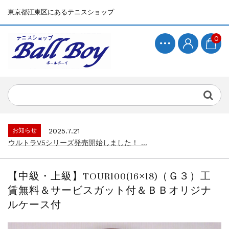
東京都江東区にあるテニスショップ
0
お知らせ
2025.7.15
BallBoyサイト再開！...
お知らせ
2025.7.21
ウルトラV5シリーズ発売開始しました！ ...
お知らせ
2025.7.15
BallBoyサイト再開！...
【中級・上級】TOUR100(16×18)（Ｇ３）工
お知らせ
2025.7.21
賃無料＆サービスガット付＆ＢＢオリジナ
ウルトラV5シリーズ発売開始しました！ ...
ルケース付
お知らせ
2025.7.15
BallBoyサイト再開！...