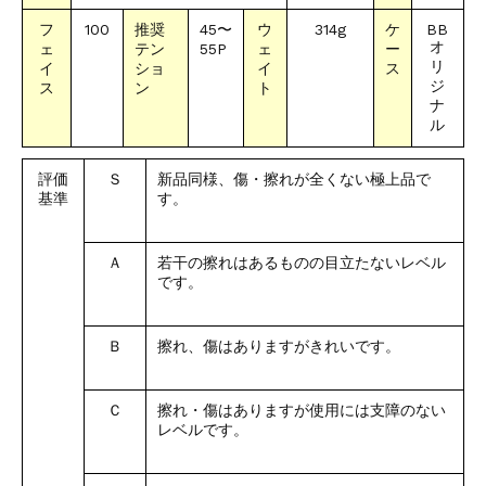
フ
100
推奨
45〜
ウ
314g
ケ
BB
オ
ェ
テン
55P
ェ
ー
リ
イ
ショ
イ
ス
ジ
ス
ン
ト
ナ
ル
評価
Ｓ
新品同様、傷・擦れが全くない極上品で
基準
す。
Ａ
若干の擦れはあるものの目立たないレベル
です。
Ｂ
擦れ、傷はありますがきれいです。
Ｃ
擦れ・傷はありますが使用には支障のない
レベルです。