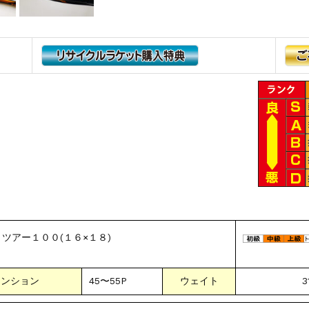
ツアー１００
(
１６×１８
)
テンション
45〜55P
ウェイト
3