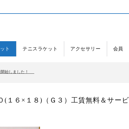
ット
テニスラケット
アクセサリー
会員
発売開始しました！
発売開始しました！
０(１６×１８)（Ｇ３）工賃無料＆サー