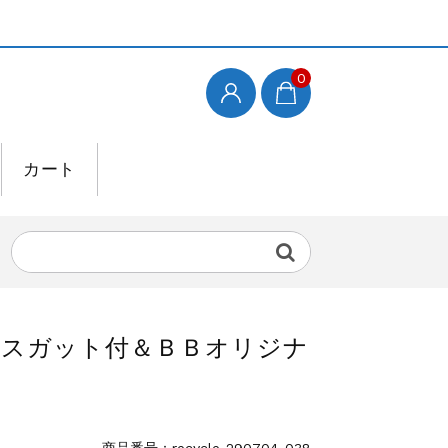
0
カート
ビスガット付＆ＢＢオリジナ
商品番号：recycle-290704-038