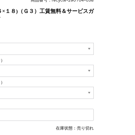
６×１８)（Ｇ３）工賃無料＆サービスガ
付
ン）
ス）
在庫状態 : 売り切れ