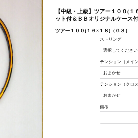
【中級・上級】ツアー１００(１
ット付＆ＢＢオリジナルケース
ツアー１００(１６×１８)（Ｇ３）
ストリング
テンション（メイ
テンション（クロ
備考