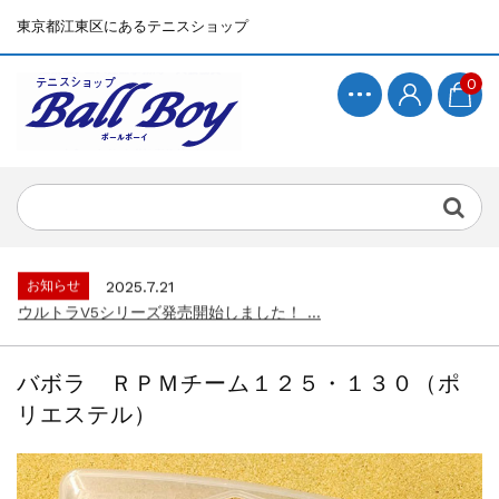
東京都江東区にあるテニスショップ
0
お知らせ
2025.7.15
BallBoyサイト再開！...
お知らせ
2025.7.21
ウルトラV5シリーズ発売開始しました！ ...
お知らせ
2025.7.15
BallBoyサイト再開！...
バボラ ＲＰＭチーム１２５・１３０（ポ
お知らせ
2025.7.21
リエステル）
ウルトラV5シリーズ発売開始しました！ ...
お知らせ
2025.7.15
BallBoyサイト再開！...