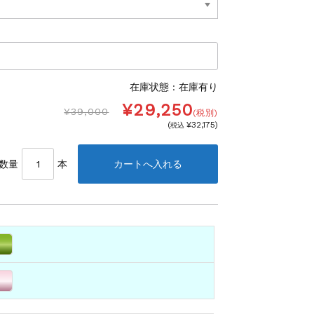
在庫状態 :
在庫有り
¥29,250
¥39,000
(税別)
(
¥32,175
)
税込
数量
本