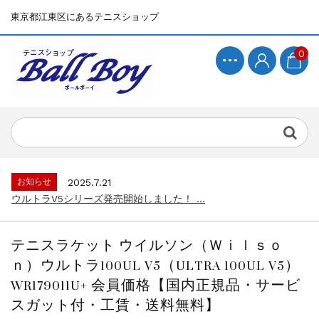
東京都江東区にあるテニスショップ
0
お知らせ
2025.7.15
BallBoyサイト再開！...
お知らせ
2025.7.21
ウルトラV5シリーズ発売開始しました！ ...
お知らせ
2025.7.15
BallBoyサイト再開！...
テニスラケット ウイルソン（Ｗｉｌｓｏ
お知らせ
2025.7.21
ｎ）ウルトラ100UL V5（ULTRA 100UL V5）
ウルトラV5シリーズ発売開始しました！ ...
WR179011U+ 会員価格【国内正規品・サービ
お知らせ
2025.7.15
スガット付・工賃・送料無料】
BallBoyサイト再開！...