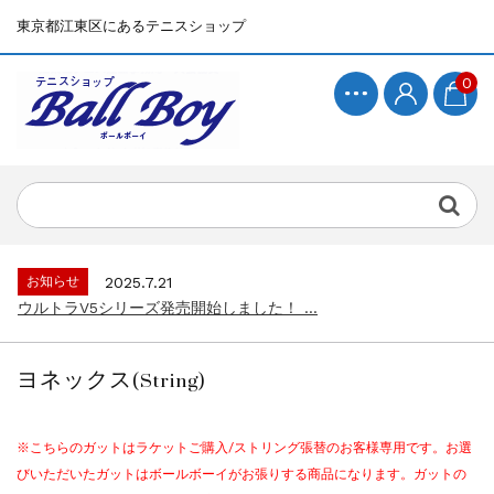
東京都江東区にあるテニスショップ
0
お知らせ
2025.7.15
BallBoyサイト再開！...
お知らせ
2025.7.21
ウルトラV5シリーズ発売開始しました！ ...
お知らせ
2025.7.15
BallBoyサイト再開！...
ヨネックス(String)
お知らせ
2025.7.21
ウルトラV5シリーズ発売開始しました！ ...
お知らせ
2025.7.15
※こちらのガットはラケットご購入/ストリング張替のお客様専用です。お選
BallBoyサイト再開！...
びいただいたガットはボールボーイがお張りする商品になります。ガットの