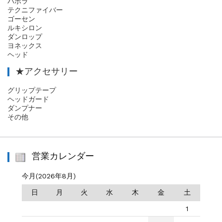
バボラ
テクニファイバー
ゴーセン
ルキシロン
ダンロップ
ヨネックス
ヘッド
★アクセサリー
グリップテープ
ヘッドガード
ダンプナー
その他
営業カレンダー
今月(2026年8月)
日
月
火
水
木
金
土
1