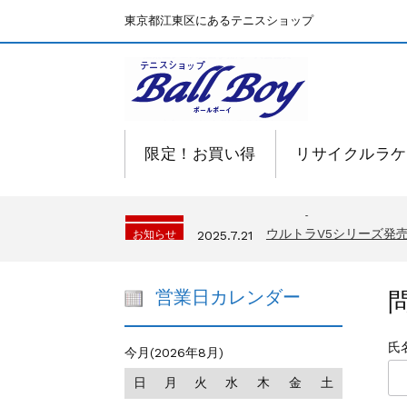
東京都江東区にあるテニスショップ
限定！お買い得
リサイクルラケ
BallBoyサイト再開！
お知らせ
2025.7.15
ウルトラV5シリーズ
お知らせ
2025.7.21
BallBoyサイト再開！
お知らせ
2025.7.15
ウルトラV5シリーズ
お知らせ
2025.7.21
営業日カレンダー
BallBoyサイト再開！
お知らせ
2025.7.15
氏
今月(2026年8月)
日
月
火
水
木
金
土