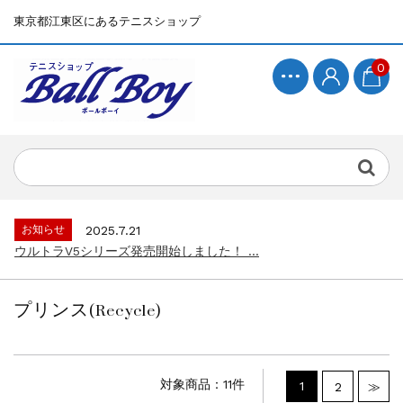
東京都江東区にあるテニスショップ
0
お知らせ
2025.7.15
BallBoyサイト再開！...
お知らせ
2025.7.21
ウルトラV5シリーズ発売開始しました！ ...
お知らせ
2025.7.15
BallBoyサイト再開！...
プリンス(Recycle)
お知らせ
2025.7.21
ウルトラV5シリーズ発売開始しました！ ...
お知らせ
2025.7.15
BallBoyサイト再開！...
対象商品：11件
1
2
≫