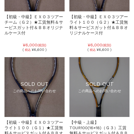
【初級・中級】ＥＸＯ３ツアー
【初級・中級】ＥＸＯ３ツアー
チーム（Ｇ２）★工賃無料＆サ
ライト１００（Ｇ２）★工賃無
ービスガット付＆ＢＢオリジナ
料＆サービスガット付＆ＢＢオ
ルケース付
リジナルケース付
¥6,000
¥6,000
(税別)
(税別)
(
¥6,600 )
(
¥6,600 )
税込
税込
SOLD OUT
SOLD OUT
この商品へのお問い合わせ
この商品へのお問い合わせ
【初級・中級】ＥＸＯ３ツアー
【中級・上級】
ライト１００（Ｇ１）★工賃無
TOUR100(16×18)（Ｇ３）工賃
料＆サービスガット付＆ＢＢオ
無料＆サービスガット付＆ＢＢ