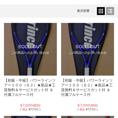
表示切替
SOLD OUT
SOLD OUT
この商品へのお問い合わせ
この商品へのお問い合わせ
【初級・中級】パワーラインツ
【初級・中級】パワーラインツ
アー１００（Ｇ２）★新品★工
アー１００（Ｇ２）★新品★工
賃無料＆サービスガット付 ＆
賃無料＆サービスガット付 ＆
付属フルケース付
付属フルケース付
¥7,000
¥7,000
(税別)
(税別)
(
¥7,700 )
(
¥7,700 )
税込
税込