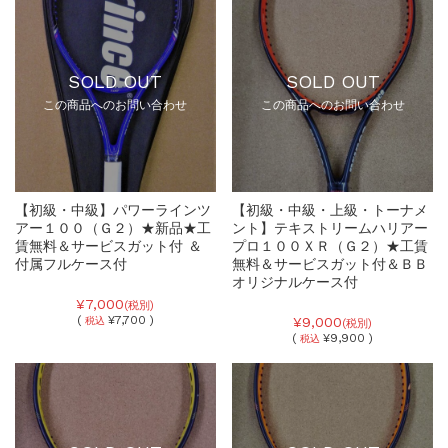
SOLD OUT
SOLD OUT
この商品へのお問い合わせ
この商品へのお問い合わせ
【初級・中級】パワーラインツ
【初級・中級・上級・トーナメ
アー１００（Ｇ２）★新品★工
ント】テキストリームハリアー
賃無料＆サービスガット付 ＆
プロ１００ＸＲ（Ｇ２）★工賃
付属フルケース付
無料＆サービスガット付＆ＢＢ
オリジナルケース付
¥7,000
(税別)
(
¥7,700 )
¥9,000
税込
(税別)
(
¥9,900 )
税込