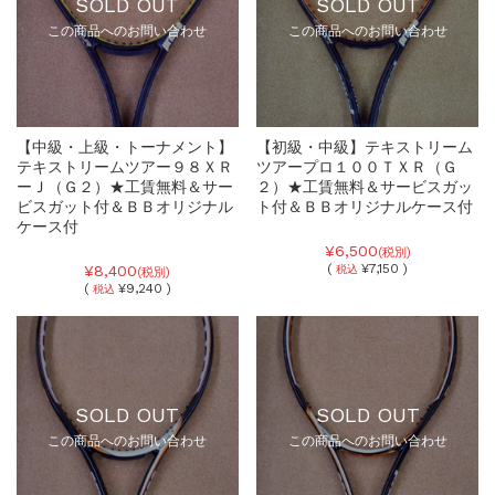
SOLD OUT
SOLD OUT
この商品へのお問い合わせ
この商品へのお問い合わせ
【中級・上級・トーナメント】
【初級・中級】テキストリーム
テキストリームツアー９８ＸＲ
ツアープロ１００ＴＸＲ（Ｇ
ーＪ（Ｇ２）★工賃無料＆サー
２）★工賃無料＆サービスガッ
ビスガット付＆ＢＢオリジナル
ト付＆ＢＢオリジナルケース付
ケース付
¥6,500
(税別)
(
¥7,150 )
¥8,400
税込
(税別)
(
¥9,240 )
税込
SOLD OUT
SOLD OUT
この商品へのお問い合わせ
この商品へのお問い合わせ